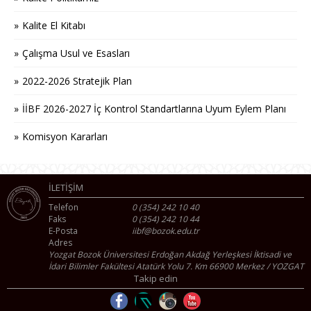
Kalite El Kitabı
Çalışma Usul ve Esasları
2022-2026 Stratejik Plan
İİBF 2026-2027 İç Kontrol Standartlarına Uyum Eylem Planı
Komisyon Kararları
İLETİŞİM
Telefon
0 (354) 242 10 40
Faks
0 (354) 242 10 44
E-Posta
iibf@bozok.edu.tr
Adres
Yozgat Bozok Üniversitesi Erdoğan Akdağ Yerleşkesi İktisadi ve
İdari Bilimler Fakültesi Atatürk Yolu 7. Km 66900 Merkez / YOZGAT
Takip edin